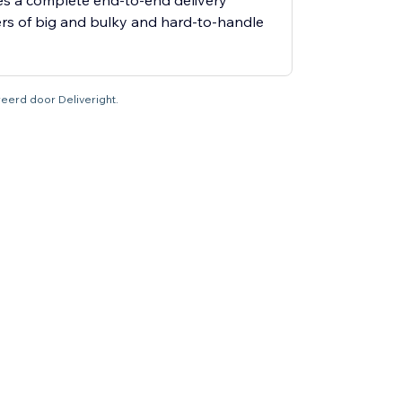
es a complete end-to-end delivery
ers of big and bulky and hard-to-handle
ureerd door Deliveright.