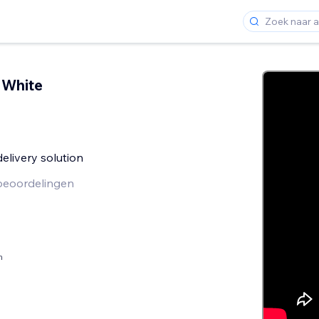
 White
livery solution
beoordelingen
n