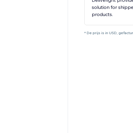
Deliveright provid
solution for shipp
products.
* De prijs is in USD, gefact