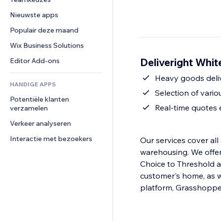
Video
Conversie
Pagina templates
Opslagoplossingen
Enquêtes
Nieuwste apps
PDF
Afbeeldingseffecten
Dropshipping
Chat
Bestanden delen
Populair deze maand
Knoppen en menu's
Prijzen en abonnementen
Opmerkingen
Nieuws
Banners en badges
Crowdfunding
Wix Business Solutions
Telefoonnummer
Contentdiensten
Rekenmachines
Eten en drinken
Community
Deliveright Whit
Editor Add-ons
Teksteffecten
Zoeken
Beoordelingen en testimonials
Heavy goods deliv
HANDIGE APPS
Weer
CRM
Selection of vari
Potentiële klanten 
Grafieken en tabellen
Real-time quotes
verzamelen
Verkeer analyseren
Interactie met bezoekers
Our services cover all 
warehousing. We offer several service levels, ranging from White Glove with Deluxe, Room of
Choice to Threshold a
customer's home, as we
platform, Grasshoppe