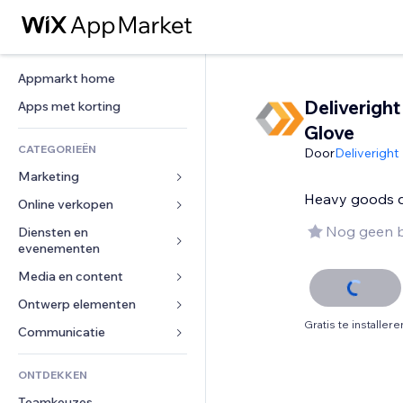
Appmarkt home
Deliveright
Apps met korting
Glove
CATEGORIEËN
Door
Deliveright
Marketing
Heavy goods de
Online verkopen
Advertenties
Mobiel
Nog geen 
Diensten en 
Apps voor webshops
evenementen
Analytics
Verzending en levering
Media en content
Hotels
Social media
Verkoopknoppen
Evenementen
Ontwerp elementen
Galerij
SEO
Online cursussen
Gratis te installere
Restaurants
Muziek
Betrokkenheid
Kaarten en navigatie
Communicatie 
Print on demand
Vastgoed
Podcasts
Websitevermeldingen
Privacy en beveiliging
Boekhouding
Formulieren
ONTDEKKEN
Boekingen
Fotografie
E-mail
Ontime
Coupons en loyaliteit
Blog
Teamkeuzes