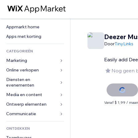
Appmarkt home
Deezer Mu
Apps met korting
Door
TinyLinks
CATEGORIEËN
Easily add Dee
Marketing
Online verkopen
Advertenties
Nog geen 
Mobiel
Diensten en 
Apps voor webshops
evenementen
Analytics
Verzending en levering
Media en content
Hotels
Social media
Verkoopknoppen
Vanaf $ 1,99 / maa
Evenementen
Ontwerp elementen
Galerij
SEO
Online cursussen
Restaurants
Muziek
Betrokkenheid
Kaarten en navigatie
Communicatie 
Print on demand
Vastgoed
Podcasts
Websitevermeldingen
Privacy en beveiliging
Boekhouding
Formulieren
ONTDEKKEN
Boekingen
Fotografie
E-mail
Ontime
Coupons en loyaliteit
Blog
Teamkeuzes