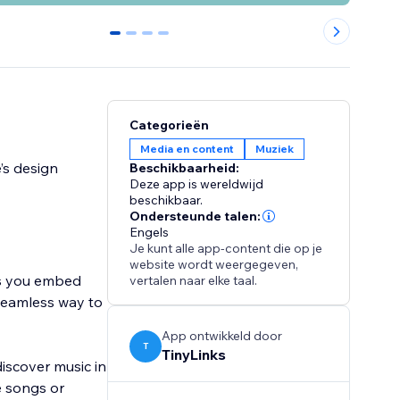
0
1
2
3
Categorieën
Media en content
Muziek
’s design
Beschikbaarheid:
Deze app is wereldwijd
beschikbaar.
Ondersteunde talen:
Engels
Je kunt alle app-content die op je
website wordt weergegeven,
ts you embed
vertalen naar elke taal.
a seamless way to
App ontwikkeld door
T
TinyLinks
discover music in
te songs or