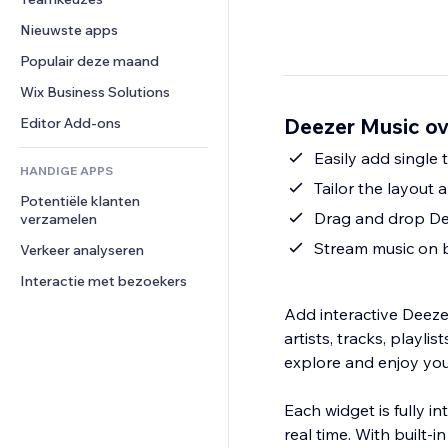
Video
Conversie
Pagina templates
Opslagoplossingen
Enquêtes
Nieuwste apps
PDF
Afbeeldingseffecten
Dropshipping
Chat
Bestanden delen
Populair deze maand
Knoppen en menu's
Prijzen en abonnementen
Opmerkingen
Nieuws
Banners en badges
Crowdfunding
Wix Business Solutions
Telefoonnummer
Contentdiensten
Rekenmachines
Eten en drinken
Community
Deezer Music ov
Editor Add-ons
Teksteffecten
Zoeken
Beoordelingen en testimonials
Easily add single 
HANDIGE APPS
Weer
CRM
Tailor the layout
Potentiële klanten 
Grafieken en tabellen
Drag and drop Dee
verzamelen
Stream music on 
Verkeer analyseren
Interactie met bezoekers
Add interactive Deeze
artists, tracks, playli
explore and enjoy you
Each widget is fully in
real time. With built-i