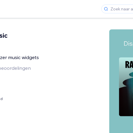
sic
zer music widgets
beoordelingen
nd