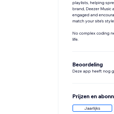
playlists, helping spr
brand, Deezer Music a
engaged and encourage
match your site’s style
No complex coding nee
life.
Beoordeling
Deze app heeft nog g
Prijzen en abon
Jaarlijks