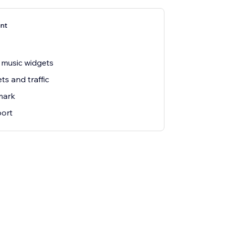
nt
 music widgets
ts and traffic
mark
ort