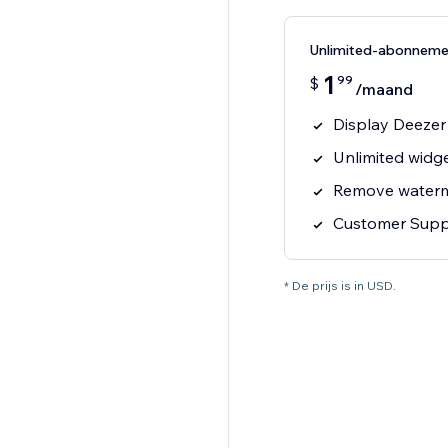
Unlimited-abonneme
1
99
$
/maand
Display Deezer
Unlimited widge
Remove water
Customer Supp
* De prijs is in USD.