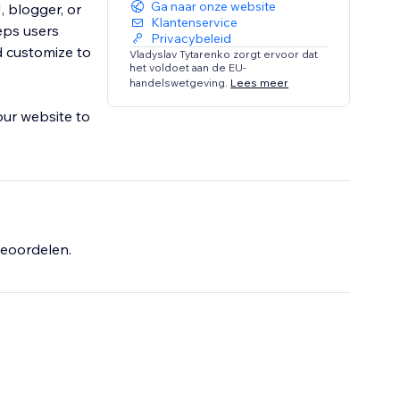
Ga naar onze website
, blogger, or
Klantenservice
eps users
Privacybeleid
d customize to
Vladyslav Tytarenko zorgt ervoor dat
het voldoet aan de EU-
handelswetgeving.
Lees meer
our website to
eoordelen.