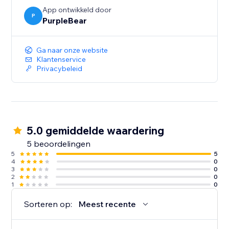
promoties en zie uw verkopen stijgen.
App ontwikkeld door
P
PurpleBear
Ga naar onze website
Klantenservice
Privacybeleid
5.0 gemiddelde waardering
5 beoordelingen
5
5
4
0
3
0
2
0
1
0
Sorteren op:
Meest recente