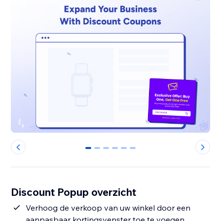
0
1
2
3
4
5
Discount Popup overzicht
Verhoog de verkoop van uw winkel door een
aanpasbaar kortingsvenster toe te voegen.