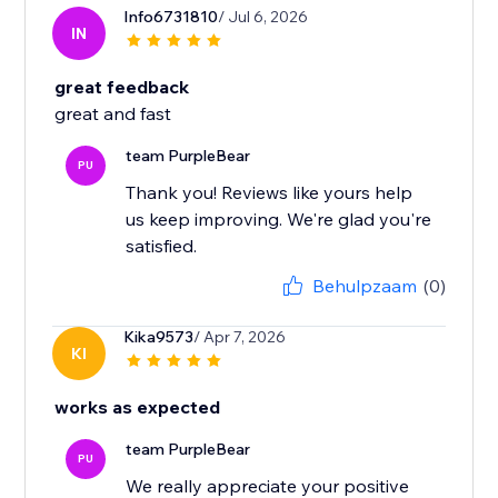
Info6731810
/ Jul 6, 2026
IN
great feedback
great and fast
team PurpleBear
PU
Thank you! Reviews like yours help
us keep improving. We're glad you're
satisfied.
Behulpzaam
(0)
Kika9573
/ Apr 7, 2026
KI
works as expected
team PurpleBear
PU
We really appreciate your positive