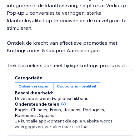
integreren in de klantbeleving, helpt onze Verkoop
Pop-up u conversies te verhogen, sterke
klantenloyaliteit op te bouwen en de omzetgroei te
stimuleren.
Ontdek de kracht van effectieve promoties met
Kortingscodes & Coupon Aanbiedingen.
Trek bezoekers aan met tijdige kortings pop-ups die
directe actie aanmoedigen.
Categorieën
Stimuleer aankopen en verhoog de verkopen met
Online verkopen
Coupons en loyaliteit
aantrekkelijke couponaanbiedingen.
Beschikbaarheid:
Verhoog conversies door unieke kortingscodes weer
Deze app is wereldwijd beschikbaar.
te geven die shoppers aantrekken.
Ondersteunde talen:
Engels
,
Chinees
,
Frans
,
Italiaans
,
Portugees
,
Verbeter winkelervaringen met dynamische en
Roemeens
,
Spaans
interactieve websitefuncties.
Je kunt alle app-content die op je website wordt
weergegeven, vertalen naar elke taal.
Ontgrendel het potentieel van strategische