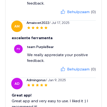
feedback.
Behulpzaam
(0)
Amaisvet2022
/ Jul 17, 2025
AM
excelente ferramenta
team PurpleBear
PU
We really appreciate your positive
feedback.
Behulpzaam
(0)
Admingorus
/ Jan 9, 2025
AD
Great app!
Great app and very easy to use. I liked it :) I
recommend it!