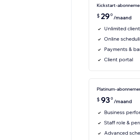
Kickstart-abonneme
29
0
$
/maand
Unlimited clien
Online schedul
Payments & bas
Client portal
Platinum-abonneme
93
0
$
/maand
Business perfo
Staff role & pe
Advanced sched