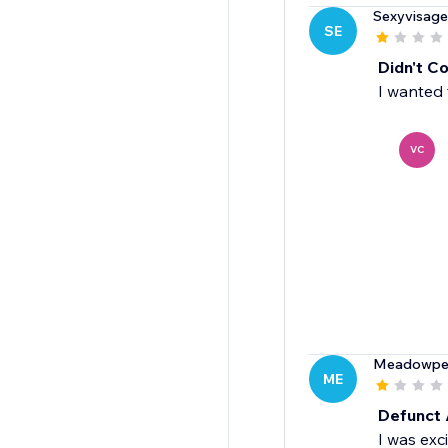
Sexyvisage
SE
Didn't C
I wanted 
VC
Meadowpe
ME
Defunct
I was exci