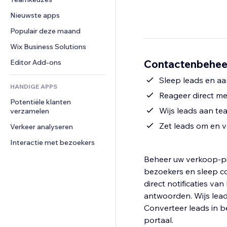
Video
Conversie
Pagina templates
Opslagoplossingen
Enquêtes
Nieuwste apps
PDF
Afbeeldingseffecten
Dropshipping
Chat
Bestanden delen
Populair deze maand
Knoppen en menu's
Prijzen en abonnementen
Opmerkingen
Nieuws
Banners en badges
Crowdfunding
Wix Business Solutions
Telefoonnummer
Contentdiensten
Rekenmachines
Eten en drinken
Community
Contactenbeheer
Editor Add-ons
Teksteffecten
Zoeken
Beoordelingen en testimonials
Sleep leads en aa
HANDIGE APPS
Weer
CRM
Reageer direct m
Potentiële klanten 
Grafieken en tabellen
Wijs leads aan te
verzamelen
Zet leads om en 
Verkeer analyseren
Interactie met bezoekers
Beheer uw verkoop-pij
bezoekers en sleep c
direct notificaties 
antwoorden. Wijs leads
Converteer leads in b
portaal.