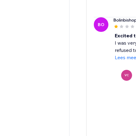
Bolinbisho
BO
Excited t
I was ver
refused t
Lees mee
VC