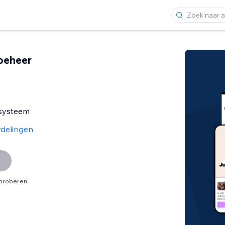
beheer
systeem
delingen
tproberen