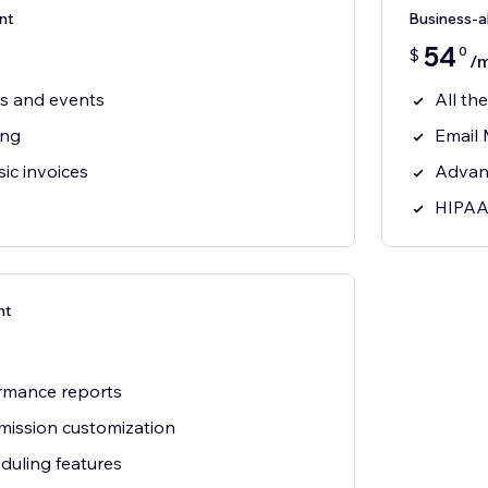
nt
Business-
54
0
$
/
ts and events
All th
ing
Email 
ic invoices
Advan
HIPAA
nt
rmance reports
rmission customization
uling features