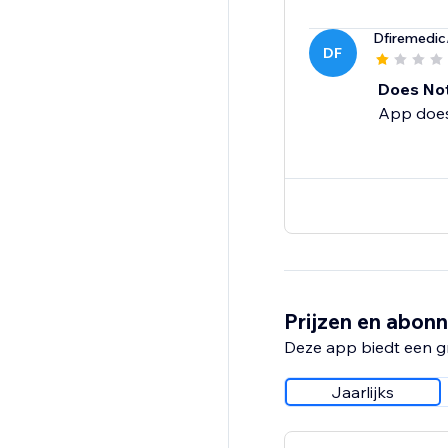
Dfiremedic
DF
Does No
App does
Prijzen en abon
Deze app biedt een g
Jaarlijks