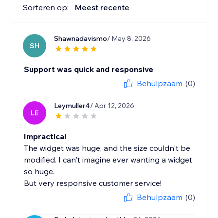
Sorteren op:
Meest recente
Shawnadavismo
/ May 8, 2026
SH
Support was quick and responsive
Behulpzaam
(0)
Leymuller4
/ Apr 12, 2026
LE
Impractical
The widget was huge, and the size couldn't be
modified. I can't imagine ever wanting a widget
so huge.
But very responsive customer service!
Behulpzaam
(0)