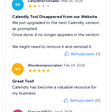
Earlydetectorsales
/ Mar 26, 2026
EA
Calendly Tool Disappered from our Website
We just upgraded to the next Calendly version,
as prompted.
Once done, it no longer appears in the section.
We might need to remove it and reinstall it.
Behulpzaam
(1)
Woodsonassociates
/ Feb 24, 2026
WO
Great Tool!
Calendly has become a valuable recource for
my business.
Behulpzaam
(0)
Duncan40512
/ Jan 9, 2026