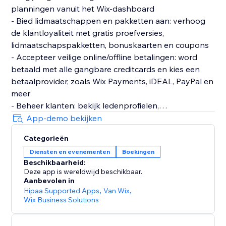
planningen vanuit het Wix-dashboard
- Bied lidmaatschappen en pakketten aan: verhoog
de klantloyaliteit met gratis proefversies,
lidmaatschapspakketten, bonuskaarten en coupons
- Accepteer veilige online/offline betalingen: word
betaald met alle gangbare creditcards en kies een
betaalprovider, zoals Wix Payments, iDEAL, PayPal en
meer
- Beheer klanten: bekijk ledenprofielen,
boekingsgeschiedenis, betaalstatus, notities en meer
App-demo bekijken
- Stuur sms en e-mailherinneringen: herinner klanten
Categorieën
aan komende sessies en pakketten die verlopen om
Diensten en evenementen
Boekingen
no-shows te verminderen
Beschikbaarheid:
- Maak gebruik van een gepersonaliseerde Mobiele
Deze app is wereldwijd beschikbaar.
app: laat je klanten onderweg diensten boeken en
Aanbevolen in
betalen, chat met andere leden en blijf op de hoogte
Hipaa Supported Apps
,
Van Wix
,
Wix Business Solutions
- Houd je prestaties bij: krijg gedetailleerde analyses
van je financiën, de prestaties van je medewerkers en