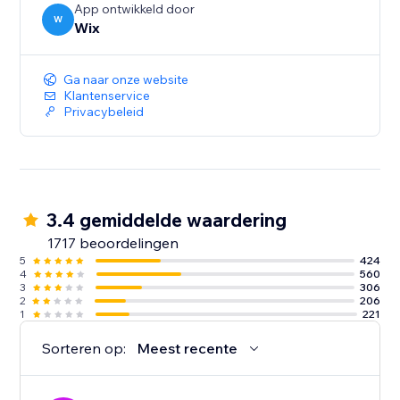
de deelname van je klanten
App ontwikkeld door
- Beheer op mobiel: beheer je agenda, boekingen,
W
Wix
klanten en verkoop met de Wix Mobiele App
Ga naar onze website
Klantenservice
Privacybeleid
3.4 gemiddelde waardering
1717 beoordelingen
5
424
4
560
3
306
2
206
1
221
Sorteren op:
Meest recente