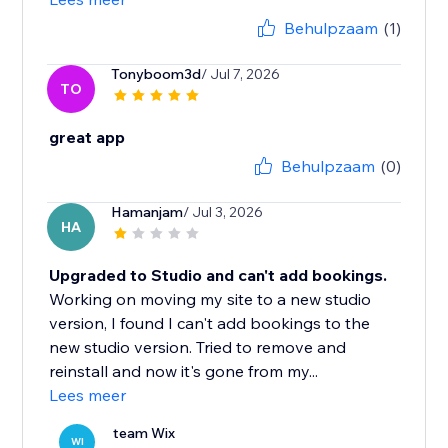
Behulpzaam
(1)
Tonyboom3d
/ Jul 7, 2026
TO
great app
Behulpzaam
(0)
Hamanjam
/ Jul 3, 2026
HA
Upgraded to Studio and can't add bookings.
Working on moving my site to a new studio
version, I found I can't add bookings to the
new studio version. Tried to remove and
reinstall and now it's gone from my...
Lees meer
team Wix
WI