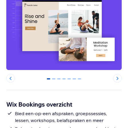
0
1
2
3
4
5
6
Wix Bookings overzicht
Bied een-op-een afspraken, groepssessies,
lessen, workshops, belafspraken en meer