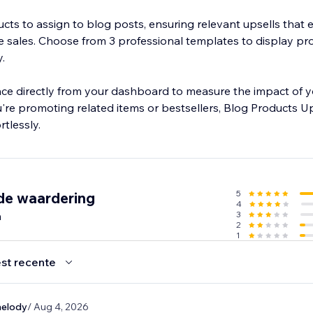
ucts to assign to blog posts, ensuring relevant upsells that
sales. Choose from 3 professional templates to display pro
.
ce directly from your dashboard to measure the impact of y
're promoting related items or bestsellers, Blog Products U
tlessly.
5
de waardering
4
n
3
2
1
st recente
melody
/ Aug 4, 2026