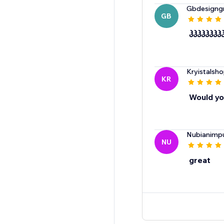
Gbdesigng
GB
ჰჰჰჰჰჰჰჰ
Kryistalsh
KR
Would yo
Nubianimp
NU
great