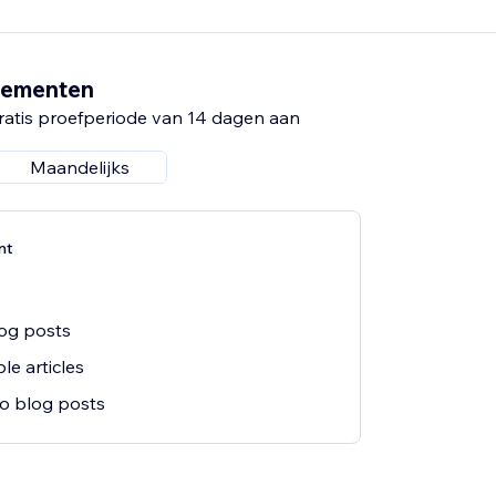
nementen
ratis proefperiode van 14 dagen aan
Maandelijks
nt
og posts
le articles
o blog posts