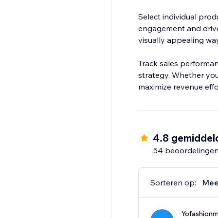
Select individual prod
engagement and drive 
visually appealing way
Track sales performan
strategy. Whether you
maximize revenue effor
4.8 gemiddel
54 beoordelinge
Sorteren op:
Mee
Yofashion