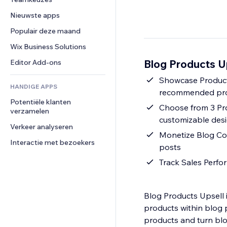
Video
Conversie
Pagina templates
Opslagoplossingen
Enquêtes
Nieuwste apps
PDF
Afbeeldingseffecten
Dropshipping
Chat
Bestanden delen
Populair deze maand
Knoppen en menu's
Prijzen en abonnementen
Opmerkingen
Nieuws
Banners en badges
Crowdfunding
Wix Business Solutions
Telefoonnummer
Contentdiensten
Rekenmachines
Eten en drinken
Community
Blog Products Up
Editor Add-ons
Teksteffecten
Zoeken
Beoordelingen en testimonials
Showcase Products
HANDIGE APPS
Weer
CRM
recommended pr
Potentiële klanten 
Grafieken en tabellen
Choose from 3 Pro
verzamelen
customizable des
Verkeer analyseren
Monetize Blog Con
Interactie met bezoekers
posts
Track Sales Perfo
Blog Products Upsell 
products within blog 
products and turn blo