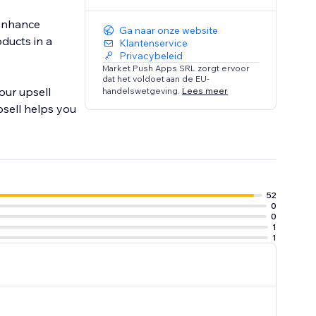
 enhance
Ga naar onze website
ducts in a
Klantenservice
Privacybeleid
Market Push Apps SRL zorgt ervoor
dat het voldoet aan de EU-
our upsell
handelswetgeving.
Lees meer
psell helps you
52
0
0
1
1