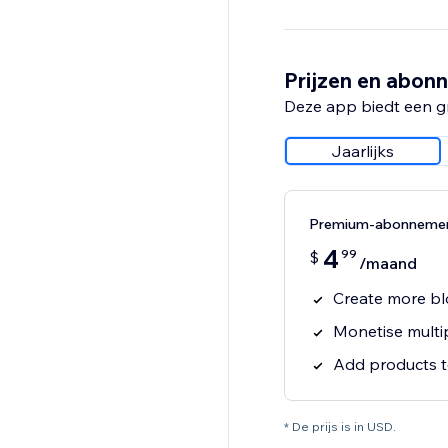
Prijzen en abon
Deze app biedt een g
Jaarlijks
Premium-abonneme
4
99
$
/maand
Create more bl
Monetise multip
Add products t
* De prijs is in USD.