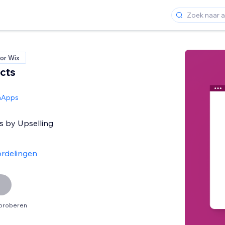
or Wix
cts
hApps
s by Upselling
rdelingen
tproberen