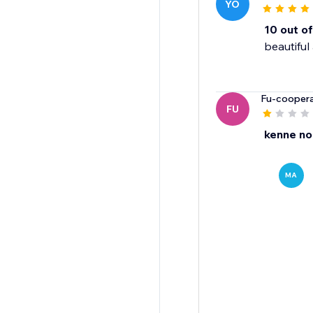
YO
10 out of
beautiful
Fu-cooper
FU
kenne no
MA