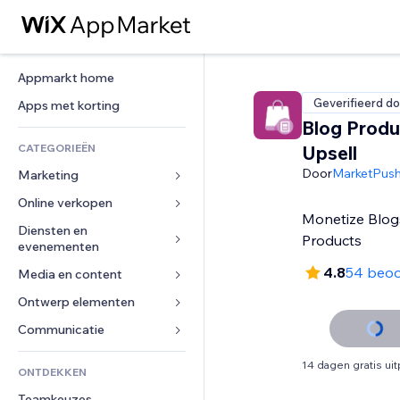
Appmarkt home
Geverifieerd do
Apps met korting
Blog Produ
CATEGORIEËN
Upsell
Door
MarketPus
Marketing
Online verkopen
Advertenties
Monetize Blog
Mobiel
Diensten en 
Apps voor webshops
Products
evenementen
Analytics
Verzending en levering
4.8
54 beoo
Media en content
Hotels
Social media
Verkoopknoppen
Evenementen
Ontwerp elementen
Galerij
SEO
Online cursussen
Restaurants
Muziek
Betrokkenheid
Kaarten en navigatie
Communicatie 
Print on demand
Vastgoed
Podcasts
Websitevermeldingen
Privacy en beveiliging
Boekhouding
Formulieren
14 dagen gratis ui
ONTDEKKEN
Boekingen
Fotografie
E-mail
Ontime
Coupons en loyaliteit
Blog
Teamkeuzes