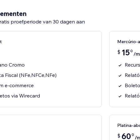
nementen
ratis proefperiode van 30 dagen aan
t
Mercúrio-
15
0
$
/m
lano Cromo
Recurs
a Fiscal (NFe,NFCe,NFe)
Relató
om e-commerce
Boleto
etos via Wirecard
Relató
Platina-a
60
0
$
/