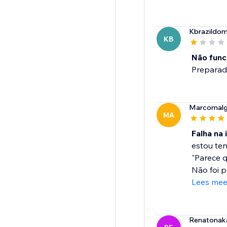
Kbrazildom
KB
Não func
Preparado
Marcomalg
MA
Falha na 
estou te
"Parece q
Não foi po
Lees mee
Renatona