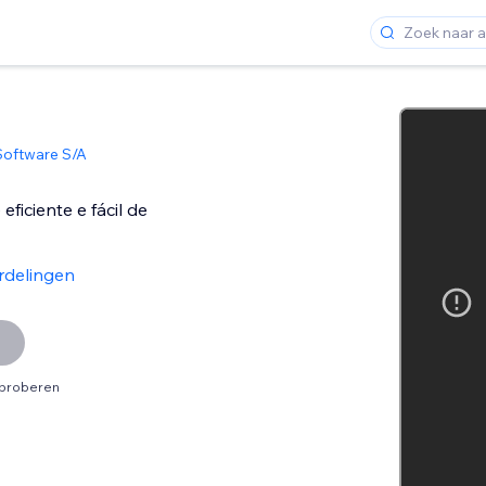
Software S/A
ficiente e fácil de
rdelingen
tproberen