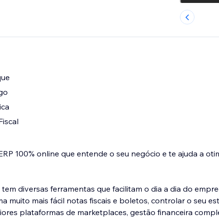
que
go
ica
iscal
ERP 100% online que entende o seu negócio e te ajuda a oti
 tem diversas ferramentas que facilitam o dia a dia do empr
l notas fiscais e boletos, controlar o seu estoque, possui
ores plataformas de marketplaces, gestão financeira compl