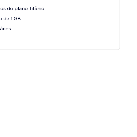
os do plano Titânio
o de 1 GB
ários