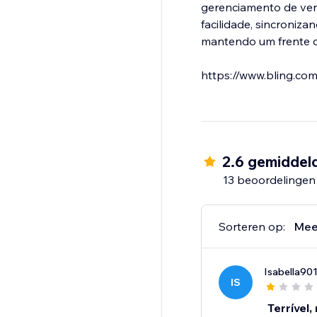
gerenciamento de vend
facilidade, sincroniz
mantendo um frente de
https://www.bling.com
2.6 gemiddel
13 beoordelingen
Sorteren op:
Mee
Isabella90
IS
Terrível,