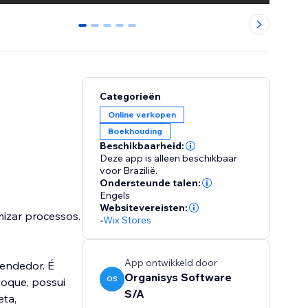
0
1
2
3
4
Categorieën
Online verkopen
Boekhouding
Beschikbaarheid:
Deze app is alleen beschikbaar
voor Brazilië.
Ondersteunde talen:
Engels
Websitevereisten:
mizar processos.
-
Wix Stores
App ontwikkeld door
eendedor. É
Organisys Software
OS
S/A
eta,