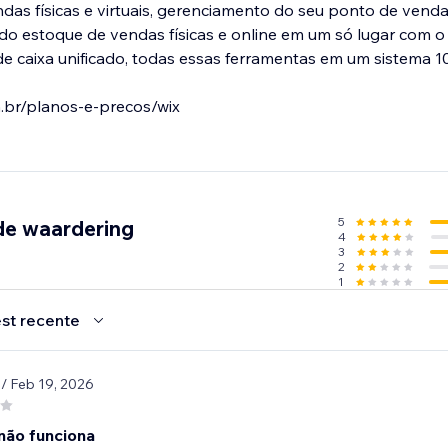
as físicas e virtuais, gerenciamento do seu ponto de vend
ando estoque de vendas físicas e online em um só lugar com o
 caixa unificado, todas essas ferramentas em um sistema 1
.br/planos-e-precos/wix
5
de waardering
4
3
2
1
st recente
1
/ Feb 19, 2026
 não funciona