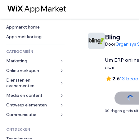
Appmarkt home
Bling
Apps met korting
Door
Organisys 
CATEGORIEËN
Um ERP online e
Marketing
usar
Online verkopen
Advertenties
2.6
13 beoo
Mobiel
Diensten en 
Apps voor webshops
evenementen
Analytics
Verzending en levering
Media en content
Hotels
Social media
Verkoopknoppen
Evenementen
Ontwerp elementen
Galerij
SEO
Online cursussen
30 dagen gratis ui
Restaurants
Muziek
Betrokkenheid
Kaarten en navigatie
Communicatie 
Print on demand
Vastgoed
Podcasts
Websitevermeldingen
Privacy en beveiliging
Boekhouding
Formulieren
ONTDEKKEN
Boekingen
Fotografie
E-mail
Ontime
Coupons en loyaliteit
Blog
Teamkeuzes