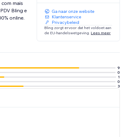
a com mais
 PDV Bling e
Ga naar onze website
Klantenservice
00% online.
Privacybeleid
Bling zorgt ervoor dat het voldoet aan
de EU-handelswetgeving.
Lees meer
9
0
1
0
3