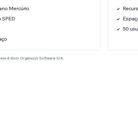
ano Mercúrio
Recurs
m SPED
Espaç
50 usu
aço
tureerd door Organisys Software S/A.