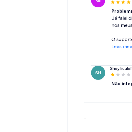
RE
Problema
Já falei
nos meus
O suporte
Lees mee
Sheyllicalef
SH
Não inte