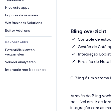
Video
Conversie
Pagina templates
Opslagoplossingen
Enquêtes
Nieuwste apps
PDF
Afbeeldingseffecten
Dropshipping
Chat
Bestanden delen
Populair deze maand
Knoppen en menu's
Prijzen en abonnementen
Opmerkingen
Nieuws
Banners en badges
Crowdfunding
Wix Business Solutions
Telefoonnummer
Contentdiensten
Rekenmachines
Eten en drinken
Community
Bling overzicht
Editor Add-ons
Teksteffecten
Zoeken
Beoordelingen en testimonials
Controle de esto
HANDIGE APPS
Weer
CRM
Gestão de Catálo
Potentiële klanten 
Grafieken en tabellen
Integração Logíst
verzamelen
Emissão de Nota F
Verkeer analyseren
Interactie met bezoekers
O Bling é um sistema 
Através do Bling você
possível emitir de forma muito mais fáci
integração com as mai