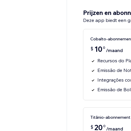
Prijzen en abon
Deze app biedt een g
Cobalto-abonnemen
10
0
$
/maand
Recursos do P
Emissão de Not
Integrações c
Emissão de Bol
Titânio-abonnement
20
0
$
/maand