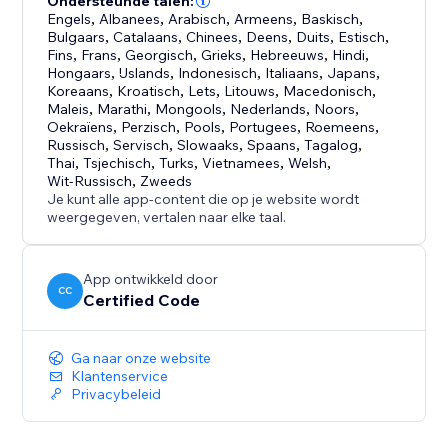
Ondersteunde talen:
Engels
,
Albanees
,
Arabisch
,
Armeens
,
Baskisch
,
Bulgaars
,
Catalaans
,
Chinees
,
Deens
,
Duits
,
Estisch
,
Fins
,
Frans
,
Georgisch
,
Grieks
,
Hebreeuws
,
Hindi
,
Hongaars
,
IJslands
,
Indonesisch
,
Italiaans
,
Japans
,
Koreaans
,
Kroatisch
,
Lets
,
Litouws
,
Macedonisch
,
Maleis
,
Marathi
,
Mongools
,
Nederlands
,
Noors
,
Oekraïens
,
Perzisch
,
Pools
,
Portugees
,
Roemeens
,
Russisch
,
Servisch
,
Slowaaks
,
Spaans
,
Tagalog
,
Thai
,
Tsjechisch
,
Turks
,
Vietnamees
,
Welsh
,
Wit-Russisch
,
Zweeds
Je kunt alle app-content die op je website wordt
weergegeven, vertalen naar elke taal.
App ontwikkeld door
CC
Certified Code
Ga naar onze website
Klantenservice
Privacybeleid