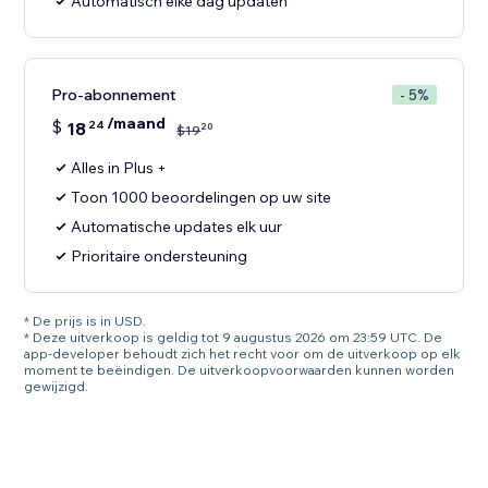
Automatisch elke dag updaten
Pro-abonnement
- 5%
/maand
$
18
24
20
$
19
Alles in Plus +
Toon 1000 beoordelingen op uw site
Automatische updates elk uur
Prioritaire ondersteuning
* De prijs is in USD.
* Deze uitverkoop is geldig tot 9 augustus 2026 om 23:59 UTC. De
app-developer behoudt zich het recht voor om de uitverkoop op elk
moment te beëindigen. De uitverkoopvoorwaarden kunnen worden
gewijzigd.