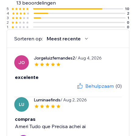
13 beoordelingen
5
10
4
2
3
1
2
0
1
0
Sorteren op:
Meest recente
Jorgeluizfernandes2
/ Aug 4, 2026
JO
excelente
Behulpzaam
(0)
Luminaefinds
/ Aug 2, 2026
LU
compras
Ameri Tudo que Precisa achei ai