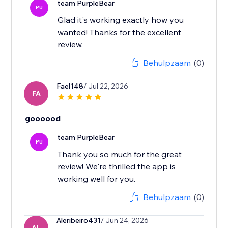
team PurpleBear
PU
Glad it's working exactly how you
wanted! Thanks for the excellent
review.
Behulpzaam
(0)
Fael148
/ Jul 22, 2026
FA
goooood
team PurpleBear
PU
Thank you so much for the great
review! We're thrilled the app is
working well for you.
Behulpzaam
(0)
Aleribeiro431
/ Jun 24, 2026