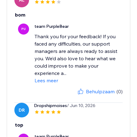
AL
bom
team PurpleBear
PU
Thank you for your feedback! If you
faced any difficulties, our support
managers are always ready to assist
you. We’d also love to hear what we
could improve to make your
experience a...
Lees meer
Behulpzaam
(0)
Dropshipmoises
/ Jun 10, 2026
DR
top
team PurpleBear