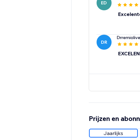
ED
Excelent
Drremiolive
DR
EXCELEN
Prijzen en abon
Jaarlijks