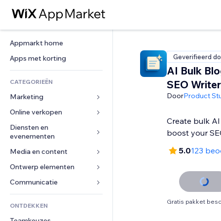
Appmarkt home
Geverifieerd do
Apps met korting
AI Bulk Bl
CATEGORIEËN
SEO Writer
Door
Product St
Marketing
Online verkopen
Advertenties
Create bulk AI
Mobiel
Diensten en 
Apps voor webshops
boost your SE
evenementen
Analytics
Verzending en levering
5.0
123 beo
Media en content
Hotels
Social media
Verkoopknoppen
Evenementen
Ontwerp elementen
Galerij
SEO
Online cursussen
Restaurants
Muziek
Betrokkenheid
Kaarten en navigatie
Communicatie 
Print on demand
Vastgoed
Podcasts
Websitevermeldingen
Privacy en beveiliging
Boekhouding
Formulieren
Gratis pakket besc
ONTDEKKEN
Boekingen
Fotografie
E-mail
Ontime
Coupons en loyaliteit
Blog
Teamkeuzes