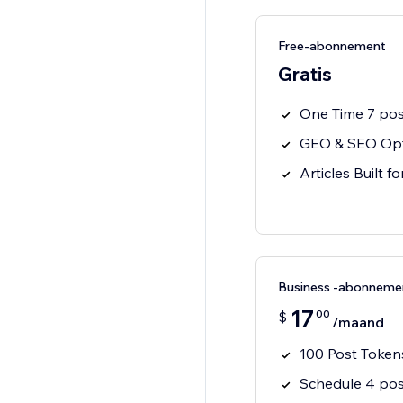
Free-abonnement
Gratis
One Time 7 pos
GEO & SEO Opt
Articles Built f
Business -abonneme
17
00
$
/maand
100 Post Token
Schedule 4 pos