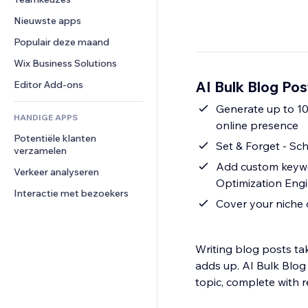
Video
Conversie
Pagina templates
Opslagoplossingen
Enquêtes
Nieuwste apps
PDF
Afbeeldingseffecten
Dropshipping
Chat
Bestanden delen
Populair deze maand
Knoppen en menu's
Prijzen en abonnementen
Opmerkingen
Nieuws
Banners en badges
Crowdfunding
Wix Business Solutions
Telefoonnummer
Contentdiensten
Rekenmachines
Eten en drinken
Community
AI Bulk Blog Pos
Editor Add-ons
Teksteffecten
Zoeken
Beoordelingen en testimonials
Generate up to 10
HANDIGE APPS
Weer
CRM
online presence
Potentiële klanten 
Grafieken en tabellen
Set & Forget - Sc
verzamelen
Add custom keywo
Verkeer analyseren
Optimization Engi
Interactie met bezoekers
Cover your niche 
Writing blog posts ta
adds up. AI Bulk Blog 
topic, complete with r