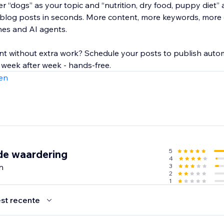
r “dogs” as your topic and “nutrition, dry food, puppy diet”
 blog posts in seconds. More content, more keywords, more
nes and AI agents.
nt without extra work? Schedule your posts to publish autom
 week after week - hands-free.
en
5
de waardering
4
n
3
2
1
st recente