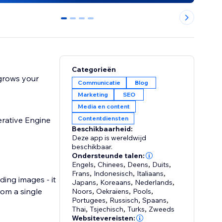
0
1
2
3
Categorieën
 grows your
Communicatie
Blog
Marketing
SEO
Media en content
Contentdiensten
rative Engine
Beschikbaarheid:
Deze app is wereldwijd
beschikbaar.
Ondersteunde talen:
Engels
,
Chinees
,
Deens
,
Duits
,
Frans
,
Indonesisch
,
Italiaans
,
ing images - it
Japans
,
Koreaans
,
Nederlands
,
rom a single
Noors
,
Oekraïens
,
Pools
,
Portugees
,
Russisch
,
Spaans
,
Thai
,
Tsjechisch
,
Turks
,
Zweeds
Websitevereisten: