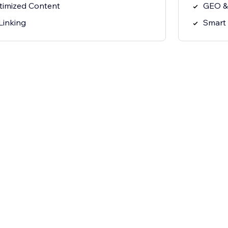
imized Content
GEO &
Linking
Smart 