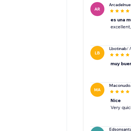
Arcadelnu
AR
es una m
excellent,
Lbotinab
/ 
LB
muy bue
Maconudo
MA
Nice
Very quic
Edsonsant