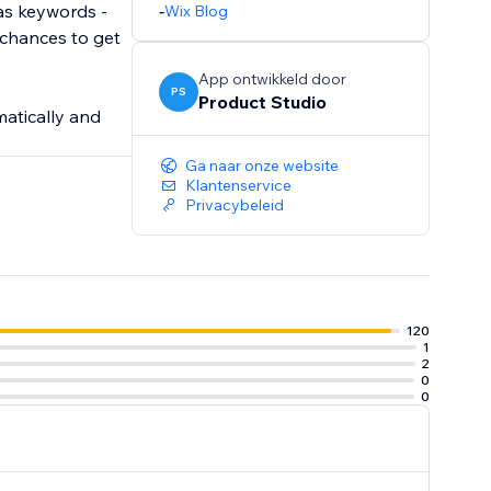
 as keywords -
-
Wix Blog
 chances to get
App ontwikkeld door
PS
Product Studio
atically and
Ga naar onze website
Klantenservice
Privacybeleid
120
1
2
0
0