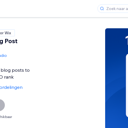
or Wix
og Post
udio
 blog posts to
O rank
ordelingen
hikbaar