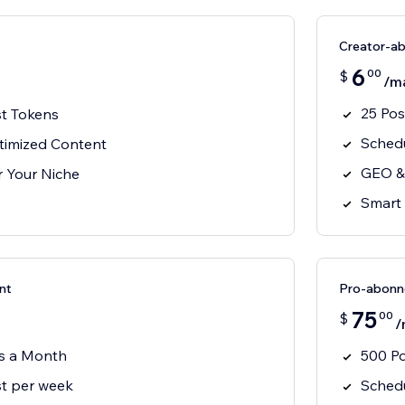
Creator-a
6
00
$
/m
25 Po
t Tokens
Schedu
imized Content
GEO &
or Your Niche
Smart 
nt
Pro-abon
75
00
$
/
s a Month
500 P
t per week
Schedu