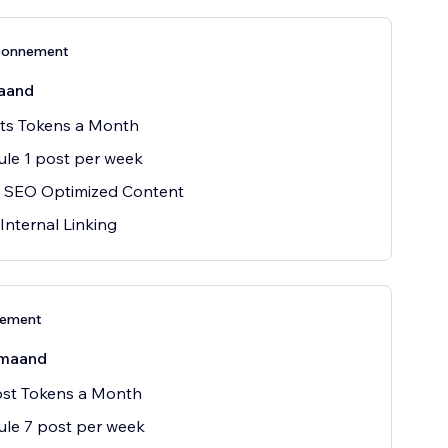
bonnement
aand
sts Tokens a Month
le 1 post per week
 SEO Optimized Content
Internal Linking
nement
maand
ost Tokens a Month
le 7 post per week