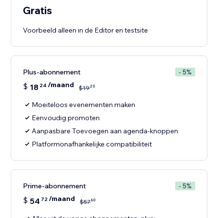
Gratis
Voorbeeld alleen in de Editor en testsite
Plus-abonnement
- 5%
/maand
$
18
24
20
$
19
Moeiteloos evenementen maken
Eenvoudig promoten
Aanpasbare Toevoegen aan agenda-knoppen
Platformonafhankelijke compatibiliteit
Prime-abonnement
- 5%
/maand
$
54
72
60
$
57