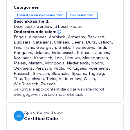
toegankelijkheid en AVG-naleving voor een veilige en
Categorieën
inclusieve ervaring voor alle gebruikers.
Diensten en evenementen
Evenementen
Beschikbaarheid:
Add to Calendar Button biedt een complete
Deze app is wereldwijd beschikbaar.
oplossing voor evenementenmakers die hun
Ondersteunde talen:
Engels
,
Albanees
,
Arabisch
,
Armeens
,
Baskisch
,
workflow willen stroomlijnen en de opkomst willen
Bulgaars
,
Catalaans
,
Chinees
,
Deens
,
Duits
,
Estisch
,
maximaliseren. Probeer Add to Calendar Button
Fins
,
Frans
,
Georgisch
,
Grieks
,
Hebreeuws
,
Hindi
,
vandaag nog.
Hongaars
,
IJslands
,
Indonesisch
,
Italiaans
,
Japans
,
Koreaans
,
Kroatisch
,
Lets
,
Litouws
,
Macedonisch
,
Maleis
,
Marathi
,
Mongools
,
Nederlands
,
Noors
,
Oekraïens
,
Perzisch
,
Pools
,
Portugees
,
Roemeens
,
Russisch
,
Servisch
,
Slowaaks
,
Spaans
,
Tagalog
,
Thai
,
Tsjechisch
,
Turks
,
Vietnamees
,
Welsh
,
Wit-Russisch
,
Zweeds
Je kunt alle app-content die op je website wordt
weergegeven, vertalen naar elke taal.
App ontwikkeld door
CC
Certified Code