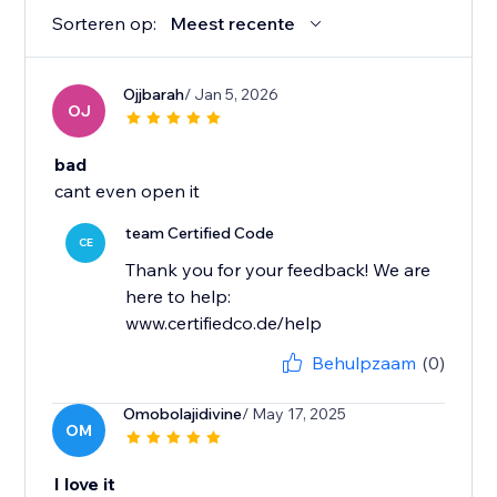
Sorteren op:
Meest recente
Ojjbarah
/ Jan 5, 2026
OJ
bad
cant even open it
team Certified Code
CE
Thank you for your feedback! We are
here to help:
www.certifiedco.de/help
Behulpzaam
(0)
Omobolajidivine
/ May 17, 2025
OM
I love it