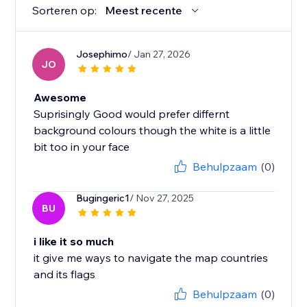
Sorteren op:
Meest recente
Josephimo
/ Jan 27, 2026
JO
Awesome
Suprisingly Good would prefer differnt
background colours though the white is a little
bit too in your face
Behulpzaam
(0)
Bugingeric1
/ Nov 27, 2025
BU
i like it so much
it give me ways to navigate the map countries
and its flags
Behulpzaam
(0)