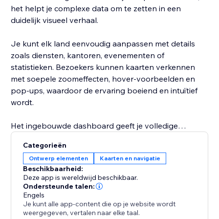
het helpt je complexe data om te zetten in een
duidelijk visueel verhaal.
Je kunt elk land eenvoudig aanpassen met details
zoals diensten, kantoren, evenementen of
statistieken. Bezoekers kunnen kaarten verkennen
met soepele zoomeffecten, hover-voorbeelden en
pop-ups, waardoor de ervaring boeiend en intuïtief
wordt.
Het ingebouwde dashboard geeft je volledige
controle om kaarten op elk moment toe te voegen, te
Categorieën
bewerken en te beheren. Het is flexibel en geschikt
Ontwerp elementen
Kaarten en navigatie
voor bedrijven, non-profitorganisaties, docenten en
Beschikbaarheid:
makers.
Deze app is wereldwijd beschikbaar.
Ondersteunde talen:
Engels
Je kunt alle app-content die op je website wordt
weergegeven, vertalen naar elke taal.