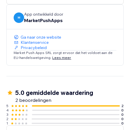
App ontwikkeld door
M
MarketPushApps
Ga naar onze website
Klantenservice
Privacybeleid
Market Push Apps SRL zorgt ervoor dat het voldoet aan de
EU-handelswetgeving.
Lees meer
5.0 gemiddelde waardering
2 beoordelingen
5
2
4
0
3
0
2
0
1
0