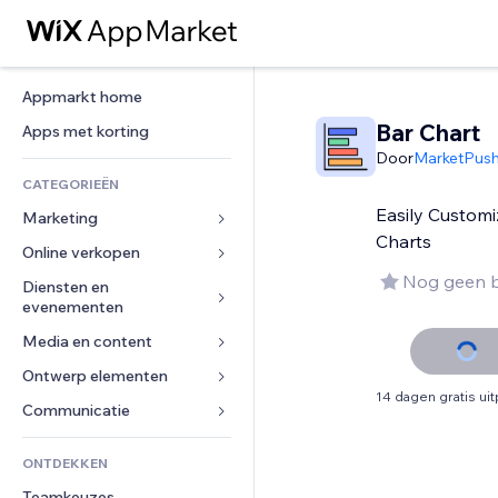
Appmarkt home
Bar Chart
Apps met korting
Door
MarketPus
CATEGORIEËN
Easily Customi
Marketing
Charts
Online verkopen
Advertenties
Nog geen 
Mobiel
Diensten en 
Apps voor webshops
evenementen
Analytics
Verzending en levering
Media en content
Hotels
Social media
Verkoopknoppen
Evenementen
Ontwerp elementen
Galerij
SEO
Online cursussen
14 dagen gratis ui
Restaurants
Muziek
Betrokkenheid
Kaarten en navigatie
Communicatie 
Print on demand
Vastgoed
Podcasts
Websitevermeldingen
Privacy en beveiliging
Boekhouding
Formulieren
ONTDEKKEN
Boekingen
Fotografie
E-mail
Ontime
Coupons en loyaliteit
Blog
Teamkeuzes