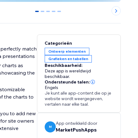
0
1
2
3
4
Categorieën
o perfectly match
Ontwerp elementen
ta presentations
Grafieken en tabellen
 charts as
Beschikbaarheid:
Deze app is wereldwijd
 showcasing the
beschikbaar.
Ondersteunde talen:
Engels
ustomizable
Je kunt alle app-content die op je
f the charts to
website wordt weergegeven,
vertalen naar elke taal.
s you to add new
 for site owners
App ontwikkeld door
M
xtensive
MarketPushApps