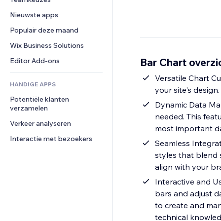
Video
Conversie
Pagina templates
Opslagoplossingen
Enquêtes
Nieuwste apps
PDF
Afbeeldingseffecten
Dropshipping
Chat
Bestanden delen
Populair deze maand
Knoppen en menu's
Prijzen en abonnementen
Opmerkingen
Nieuws
Banners en badges
Crowdfunding
Wix Business Solutions
Telefoonnummer
Contentdiensten
Rekenmachines
Eten en drinken
Community
Bar Chart overzi
Editor Add-ons
Teksteffecten
Zoeken
Beoordelingen en testimonials
Versatile Chart Cu
HANDIGE APPS
Weer
CRM
your site's design
Potentiële klanten 
Grafieken en tabellen
Dynamic Data Man
verzamelen
needed. This feat
Verkeer analyseren
most important da
Interactie met bezoekers
Seamless Integrat
styles that blend 
align with your br
Interactive and Us
bars and adjust da
to create and man
technical knowle