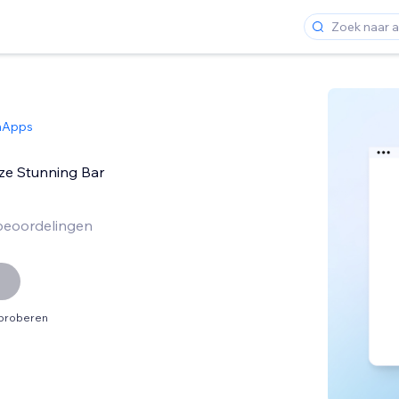
hApps
ze Stunning Bar
beoordelingen
tproberen