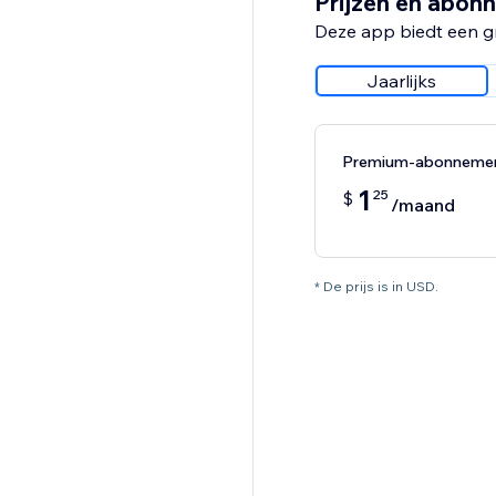
Prijzen en abon
Deze app biedt een g
Jaarlijks
Premium-abonneme
1
25
$
/maand
* De prijs is in USD.