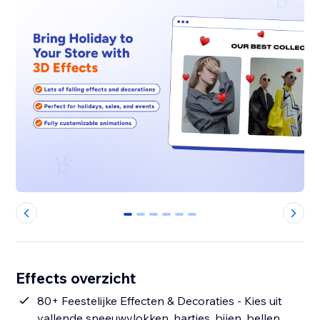
0
1
2
3
4
5
Effects overzicht
80+ Feestelijke Effecten & Decoraties - Kies uit
vallende sneeuwvlokken, hartjes, bijen, bellen,