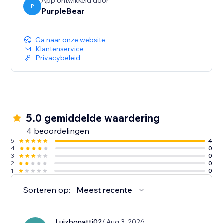
App ontwikkeld door
P
PurpleBear
Ga naar onze website
Klantenservice
Privacybeleid
5.0 gemiddelde waardering
4 beoordelingen
5
4
4
0
3
0
2
0
1
0
Sorteren op:
Meest recente
Luizbonatti02
/ Aug 3, 2026