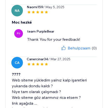
Naomi159
/ May 5, 2025
NA
Moc hezké
team PurpleBear
PU
Thank You for your feedback!
Behulpzaam
(0)
Canercinar34
/ Mar 27, 2025
CA
????
Web siteme yükledim yalnız kalp işaretleri
yukarıda dondu kaldı ?
Niye tam olarak çalışmadı ?
Web siteme göz atarmınız rica etsem ?
link aşağıda ....