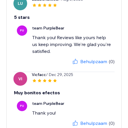
LU
5 stars
team PurpleBear
PU
Thank you! Reviews like yours help
us keep improving. We're glad you're
satisfied.
Behulpzaam
(0)
Vicfacc
/ Dec 29, 2025
VI
Muy bonitos efectos
team PurpleBear
PU
Thank you!
Behulpzaam
(0)