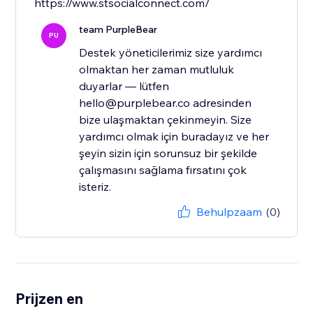
https://www.stsocialconnect.com/
team PurpleBear
PU
Destek yöneticilerimiz size yardımcı
olmaktan her zaman mutluluk
duyarlar — lütfen
hello@purplebear.co adresinden
bize ulaşmaktan çekinmeyin. Size
yardımcı olmak için buradayız ve her
şeyin sizin için sorunsuz bir şekilde
çalışmasını sağlama fırsatını çok
isteriz.
Behulpzaam
(0)
Prijzen en